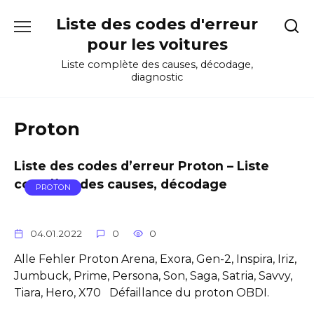
Skip
Liste des codes d'erreur
to
content
pour les voitures
Liste complète des causes, décodage,
diagnostic
Proton
Liste des codes d’erreur Proton – Liste
complète des causes, décodage
PROTON
04.01.2022
0
0
Alle Fehler Proton Arena, Exora, Gen-2, Inspira, Iriz,
Jumbuck, Prime, Persona, Son, Saga, Satria, Savvy,
Tiara, Hero, X70 Défaillance du proton OBDI.