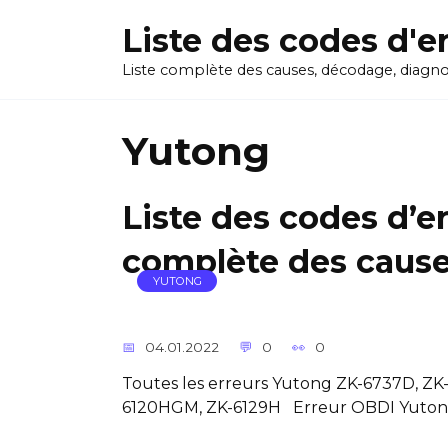
Skip
Liste des codes d'er
to
content
Liste complète des causes, décodage, diagno
Yutong
Liste des codes d’e
complète des caus
YUTONG
04.01.2022
0
0
Toutes les erreurs Yutong ZK-6737D, ZK
6120HGM, ZK-6129H Erreur OBDI Yutong