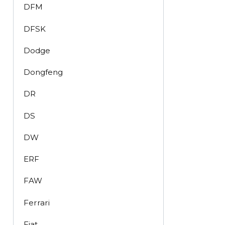
DFM
DFSK
Dodge
Dongfeng
DR
DS
DW
ERF
FAW
Ferrari
Fiat