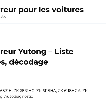
reur pour les voitures
stic
rreur Yutong – Liste
es, décodage
-6831H, ZK-6831HG, ZK-6118HA, ZK-6118HGA, ZK-
. Autodiagnostic.